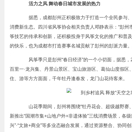
活力之风 舞动春日城市发展的热力
据悉，成都彭州正积极致力于打造一个全民参与、全
消费新生态。四川省风筝协会相关负责人邓静表示：“彭州
筝技艺的传承和创新，还积极投身于风筝文化的推广和普及
的快乐，也为成都市打造赛事名城贡献了彭州的彭派力量。
风筝季只是彭州“春日经济”的一个小切面，据悉，2
百里一·龙兴集、丹景山景区、宝山旅游区、葛仙山度假区
住、游等方方面面，千年牡丹逢春发，龙门山花待客来。
山花季期间，彭州将围绕“牡丹花会、超级越野赛、风
新推出“国潮市集+山地户外+非遗体验”三线消费场景，各级部
兴”·“文旅+商业”等多业态融合发展，通过资源整合、协同