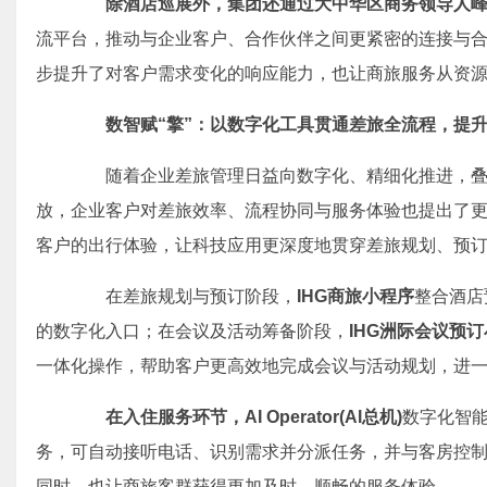
除酒店巡展外，集团还通过大中华区商务领导人
流平台，推动与企业客户、合作伙伴之间更紧密的连接与
步提升了对客户需求变化的响应能力，也让商旅服务从资
数智赋
“
擎
”
：以数字化工具贯通
差旅全
流程，提
随着企业差旅管理日益向数字化、精细化推进，叠
放，企业客户对差旅效率、流程协同与服务体验也提出了
客户的出行体验，让科技应用更深度地贯穿差旅规划、预
在差旅规划与预订阶段，
IHG
商旅小程序
整合酒店
的数字化入口；在会议及活动筹备阶段，
IHG
洲际会议
预订
一体化操作，帮助客户更高效地完成会议与活动规划，进
在入住服务环节，
AI Operator
(
AI
总机)
数字化智
务，可自动接听电话、识别需求并分派任务，并与客房控
同时，也让商旅客群获得更加及时、顺畅的服务体验。