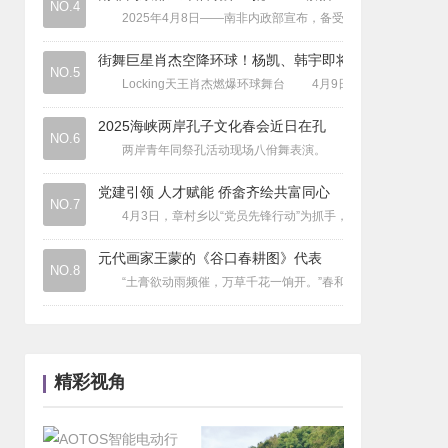
NO.4
2025年4月8日——南非内政部宣布，备受赞誉的“诚信旅行社计
户外游
|
天台华顶：千年杜鹃沐雪披银装
业界
|
河南许昌将建设3个机场？官方回应了
街舞巨星肖杰空降环球！杨凯、韩宇即将
国内游
NO.5
|
王毅：中国迄今已经对38个国家单方面
Locking天王肖杰燃爆环球舞台 4月9日，世界街舞冠军、
2025海峡两岸孔子文化春会近日在孔
NO.6
两岸青年同祭孔活动现场八佾舞表演。 2025海峡两岸孔子文
党建引领 人才赋能 侨畲齐绘共富同心
NO.7
4月3日，章村乡以“党员先锋行动”为抓手，组织党员志愿者全程
元代画家王蒙的《谷口春耕图》代表
NO.8
“土膏欲动雨频催，万草千花一饷开。”春和景明，又到了一年
精彩视角