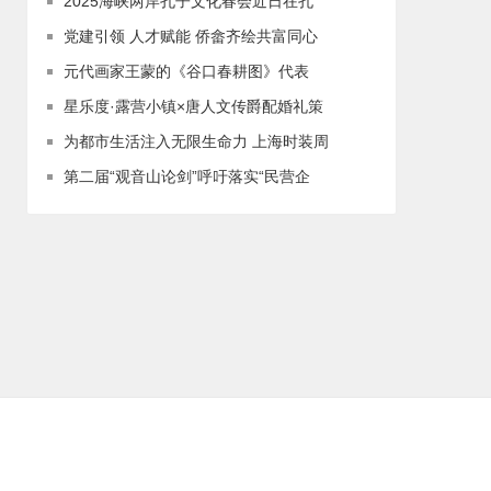
2025海峡两岸孔子文化春会近日在孔
党建引领 人才赋能 侨畲齐绘共富同心
元代画家王蒙的《谷口春耕图》代表
星乐度·露营小镇×唐人文传爵配婚礼策
为都市生活注入无限生命力 上海时装周
第二届“观音山论剑”呼吁落实“民营企