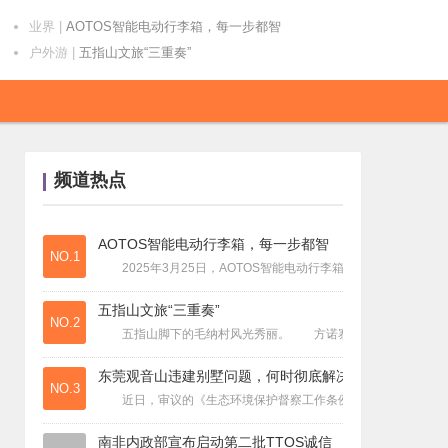
业界
|
AOTOS智能电动行李箱，每一步都智
户外游
|
五指山文旅“三重奏”
旅游视界
|
东莞观音山违建别墅问题，何时彻底解决
户外游
|
街舞巨星肖杰空降环球！杨凯、韩宇即将
节庆游
|
2025海峡两岸孔子文化春会近日在孔
旅游视界
|
党建引领 人才赋能 侨畲齐绘共富同心
频道热点
户外游
|
元代画家王蒙的《谷口春耕图》代表
旅游视界
|
星乐度·露营小镇×唐人文传爵配婚礼策
旅游视界
|
为都市生活注入无限生命力 上海时装周
AOTOS智能电动行李箱，每一步都智
NO.1
旅游视界
|
第二届“观音山论剑”呼吁落实“民营企
2025年3月25日，AOTOS智能电动行李箱重磅上市，正式
国内游
|
到乡村追风 释放“天空之城”县域经济
五指山文旅“三重奏”
节庆游
|
孔子故里：古树“活化石”变身旅游“金
NO.2
五指山脚下的毛纳村风光秀丽。 方诺寨苗妹湖绿意盎然。 牙
户外游
|
热门春游目的地藏在这里
国内游
|
龙虎山第六届花朝盛典盛大启幕 “龙
东莞观音山违建别墅问题，何时彻底解决
NO.3
酒店民宿
|
洲际酒店集团2025年大中华区开业亮
近日，审议的《生态环境保护督察工作条例》被频频热议，文件
旅游视界
|
技术变革加速太空探索步伐
南非内政部宣布启动第二批TTOS诚信
户外游
|
2025年黄埔“波罗诞”千年庙会在南