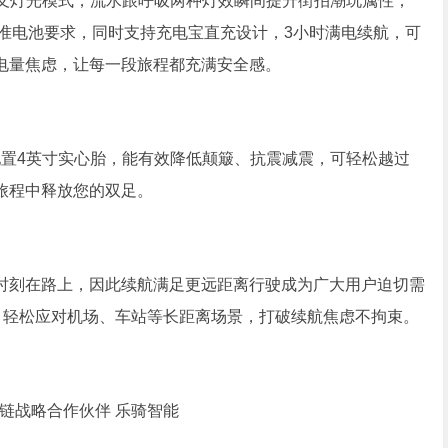
义灯光模式，流水跟呼吸两种灯效瞬间提升街拍潮玩属性；
标准电池要求，同时支持充电宝直充设计，3小时满电续航，可
电量焦虑，让每一段旅程都充满安全感。
置4英寸实心胎，能有效降低颠簸、抗震减震，可轻松越过
旅程中释放您的双足。
刻在路上，因此续航满足更远距离行驶成为广大用户迫切需
里，轻松应对机场、车站等长距离场景，打破续航焦虑不拘束。
链战略合作伙伴 乐骑智能