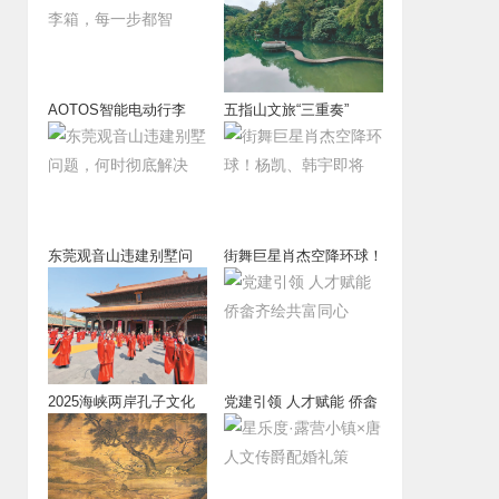
AOTOS智能电动行李
五指山文旅“三重奏”
箱，每一步都智
东莞观音山违建别墅问
街舞巨星肖杰空降环球！
题，何时彻底解决
杨凯、韩宇即将
2025海峡两岸孔子文化
党建引领 人才赋能 侨畲
春会近日在孔
齐绘共富同心