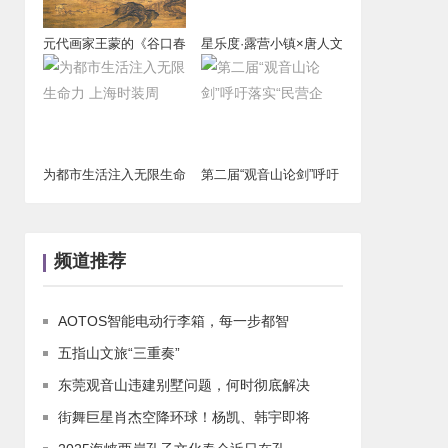
元代画家王蒙的《谷口春
星乐度·露营小镇×唐人文
耕图》代表
传爵配婚礼策
为都市生活注入无限生命
第二届“观音山论剑”呼吁
力 上海时装周
落实“民营企
频道推荐
AOTOS智能电动行李箱，每一步都智
五指山文旅“三重奏”
东莞观音山违建别墅问题，何时彻底解决
街舞巨星肖杰空降环球！杨凯、韩宇即将